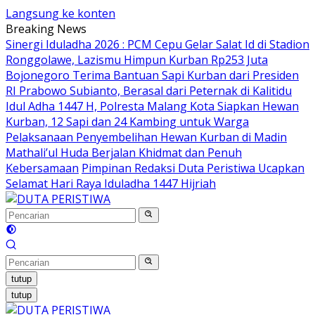
Langsung ke konten
Breaking News
Sinergi Iduladha 2026 : PCM Cepu Gelar Salat Id di Stadion
Ronggolawe, Lazismu Himpun Kurban Rp253 Juta
Bojonegoro Terima Bantuan Sapi Kurban dari Presiden
RI Prabowo Subianto, Berasal dari Peternak di Kalitidu
Idul Adha 1447 H, Polresta Malang Kota Siapkan Hewan
Kurban, 12 Sapi dan 24 Kambing untuk Warga
Pelaksanaan Penyembelihan Hewan Kurban di Madin
Mathali’ul Huda Berjalan Khidmat dan Penuh
Kebersamaan
Pimpinan Redaksi Duta Peristiwa Ucapkan
Selamat Hari Raya Iduladha 1447 Hijriah
tutup
tutup