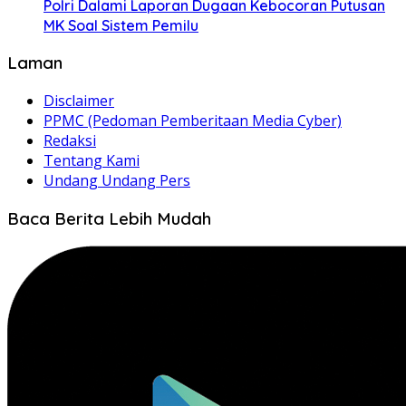
Polri Dalami Laporan Dugaan Kebocoran Putusan
MK Soal Sistem Pemilu
Laman
Disclaimer
PPMC (Pedoman Pemberitaan Media Cyber)
Redaksi
Tentang Kami
Undang Undang Pers
Baca Berita Lebih Mudah