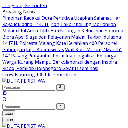
Langsung ke konten
Breaking News
Pimpinan Redaksi Duta Peristiwa Ucapkan Selamat Hari
Raya Iduladha 1447 Hijriah
Takbir Keliling Meriahkan
Malam Idul Adha 1447 H di Kajangan Kelurahan Sonorejo
Blora
Apel Siaga dan Pelayanan Malam Takbir Iduladha
1447 H, Polresta Malang Kota Kerahkan 400 Personel
Gabungan Jaga Kondusivitas
Wali Kota Malang “Mantu”
147 Pasang Pengantin, Permudah Legalitas Keluarga
Warga Kurang Mampu
Berkolaborasi dengan Inspira
Risbo, Pemkab Bojonegoro Gelar Diseminasi
Crowdsourcing 100 Ide Pendidikan
tutup
tutup