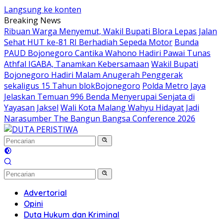
Langsung ke konten
Breaking News
Ribuan Warga Menyemut, Wakil Bupati Blora Lepas Jalan
Sehat HUT ke-81 RI Berhadiah Sepeda Motor
Bunda
PAUD Bojonegoro Cantika Wahono Hadiri Pawai Tunas
Athfal IGABA, Tanamkan Kebersamaan
Wakil Bupati
Bojonegoro Hadiri Malam Anugerah Penggerak
sekaligus 15 Tahun blokBojonegoro
Polda Metro Jaya
Jelaskan Temuan 996 Benda Menyerupai Senjata di
Yayasan Jaksel
Wali Kota Malang Wahyu Hidayat Jadi
Narasumber The Bangun Bangsa Conference 2026
Advertorial
Opini
Duta Hukum dan Kriminal