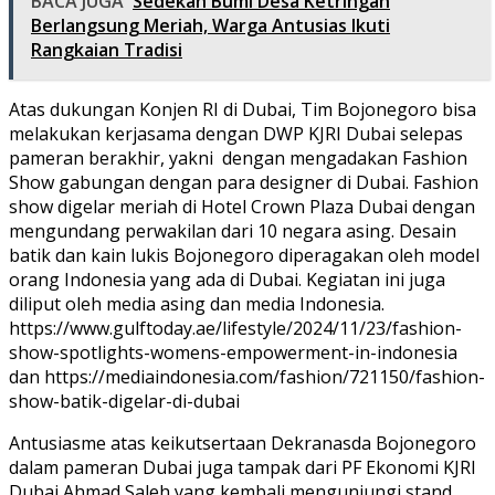
BACA JUGA
Sedekah Bumi Desa Ketringan
Berlangsung Meriah, Warga Antusias Ikuti
Rangkaian Tradisi
Atas dukungan Konjen RI di Dubai, Tim Bojonegoro bisa
melakukan kerjasama dengan DWP KJRI Dubai selepas
pameran berakhir, yakni dengan mengadakan Fashion
Show gabungan dengan para designer di Dubai. Fashion
show digelar meriah di Hotel Crown Plaza Dubai dengan
mengundang perwakilan dari 10 negara asing. Desain
batik dan kain lukis Bojonegoro diperagakan oleh model
orang Indonesia yang ada di Dubai. Kegiatan ini juga
diliput oleh media asing dan media Indonesia.
https://www.gulftoday.ae/lifestyle/2024/11/23/fashion-
show-spotlights-womens-empowerment-in-indonesia
dan https://mediaindonesia.com/fashion/721150/fashion-
show-batik-digelar-di-dubai
Antusiasme atas keikutsertaan Dekranasda Bojonegoro
dalam pameran Dubai juga tampak dari PF Ekonomi KJRI
Dubai Ahmad Saleh yang kembali mengunjungi stand