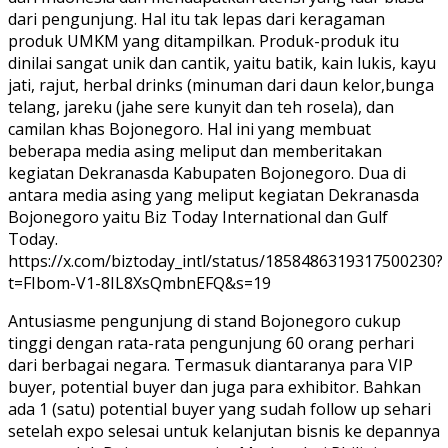
dari pengunjung. Hal itu tak lepas dari keragaman
produk UMKM yang ditampilkan. Produk-produk itu
dinilai sangat unik dan cantik, yaitu batik, kain lukis, kayu
jati, rajut, herbal drinks (minuman dari daun kelor,bunga
telang, jareku (jahe sere kunyit dan teh rosela), dan
camilan khas Bojonegoro. Hal ini yang membuat
beberapa media asing meliput dan memberitakan
kegiatan Dekranasda Kabupaten Bojonegoro. Dua di
antara media asing yang meliput kegiatan Dekranasda
Bojonegoro yaitu Biz Today International dan Gulf
Today.
https://x.com/biztoday_intl/status/1858486319317500230?
t=FIbom-V1-8IL8XsQmbnEFQ&s=19
Antusiasme pengunjung di stand Bojonegoro cukup
tinggi dengan rata-rata pengunjung 60 orang perhari
dari berbagai negara. Termasuk diantaranya para VIP
buyer, potential buyer dan juga para exhibitor. Bahkan
ada 1 (satu) potential buyer yang sudah follow up sehari
setelah expo selesai untuk kelanjutan bisnis ke depannya