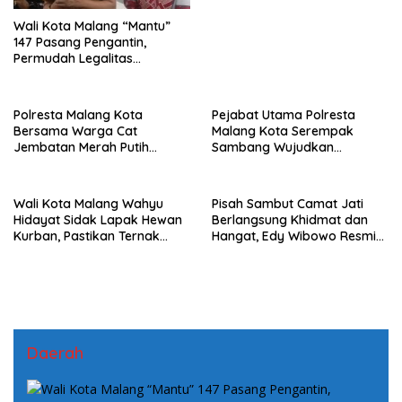
Wali Kota Malang “Mantu”
147 Pasang Pengantin,
Permudah Legalitas
Keluarga Warga Kurang
Mampu
Polresta Malang Kota
Pejabat Utama Polresta
Bersama Warga Cat
Malang Kota Serempak
Jembatan Merah Putih
Sambang Wujudkan
Presisi, Perkuat Sinergi dan
Komitmen Kepedulian
Kamtibmas
Kepada Keluarga Korban
Kanjuruhan
Wali Kota Malang Wahyu
Pisah Sambut Camat Jati
Hidayat Sidak Lapak Hewan
Berlangsung Khidmat dan
Kurban, Pastikan Ternak
Hangat, Edy Wibowo Resmi
Sehat dan Layak Konsumsi
Jabat Camat
Daerah