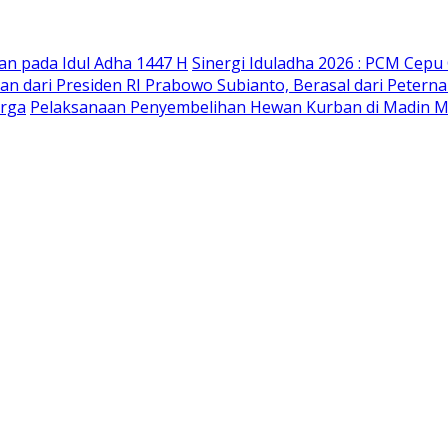
an pada Idul Adha 1447 H
Sinergi Iduladha 2026 : PCM Cepu
 dari Presiden RI Prabowo Subianto, Berasal dari Peternak 
arga
Pelaksanaan Penyembelihan Hewan Kurban di Madin Ma