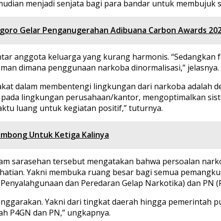
kemudian menjadi senjata bagi para bandar untuk membujuk
negoro Gelar Penganugerahan Adibuana Carbon Awards 20
i antar anggota keluarga yang kurang harmonis. “Sedangkan 
man dimana penggunaan narkoba dinormalisasi,” jelasnya.
at dalam membentengi lingkungan dari narkoba adalah de
i pada lingkungan perusahaan/kantor, mengoptimalkan si
u luang untuk kegiatan positif,” tuturnya.
ambong Untuk Ketiga Kalinya
lam sarasehan tersebut mengatakan bahwa persoalan narkob
rhatian. Yakni membuka ruang besar bagi semua pemangku k
enyalahgunaan dan Peredaran Gelap Narkotika) dan PN (P
nggarakan. Yakni dari tingkat daerah hingga pemerintah p
ah P4GN dan PN,” ungkapnya.