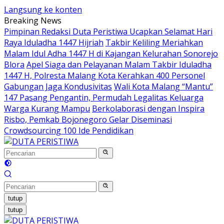
Langsung ke konten
Breaking News
Pimpinan Redaksi Duta Peristiwa Ucapkan Selamat Hari
Raya Iduladha 1447 Hijriah
Takbir Keliling Meriahkan
Malam Idul Adha 1447 H di Kajangan Kelurahan Sonorejo
Blora
Apel Siaga dan Pelayanan Malam Takbir Iduladha
1447 H, Polresta Malang Kota Kerahkan 400 Personel
Gabungan Jaga Kondusivitas
Wali Kota Malang “Mantu”
147 Pasang Pengantin, Permudah Legalitas Keluarga
Warga Kurang Mampu
Berkolaborasi dengan Inspira
Risbo, Pemkab Bojonegoro Gelar Diseminasi
Crowdsourcing 100 Ide Pendidikan
tutup
tutup