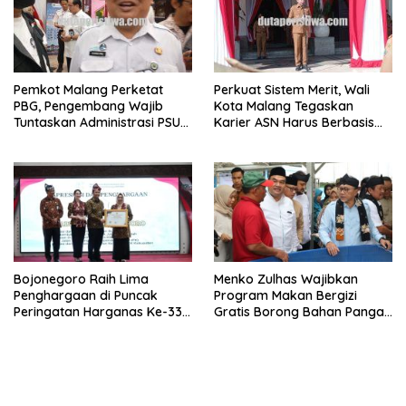
Pemkot Malang Perketat
Perkuat Sistem Merit, Wali
PBG, Pengembang Wajib
Kota Malang Tegaskan
Tuntaskan Administrasi PSU
Karier ASN Harus Berbasis
Sejak Awal
Kompetensi dan Kinerja
Bojonegoro Raih Lima
Menko Zulhas Wajibkan
Penghargaan di Puncak
Program Makan Bergizi
Peringatan Harganas Ke-33
Gratis Borong Bahan Pangan
Provinsi Jawa Timur
dari Desa