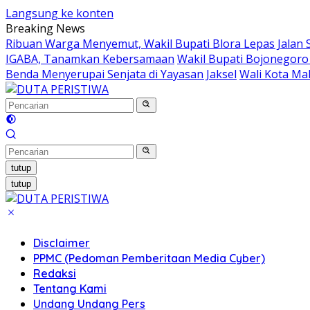
Langsung ke konten
Breaking News
Ribuan Warga Menyemut, Wakil Bupati Blora Lepas Jalan 
IGABA, Tanamkan Kebersamaan
Wakil Bupati Bojonegoro
Benda Menyerupai Senjata di Yayasan Jaksel
Wali Kota Ma
tutup
tutup
Disclaimer
PPMC (Pedoman Pemberitaan Media Cyber)
Redaksi
Tentang Kami
Undang Undang Pers