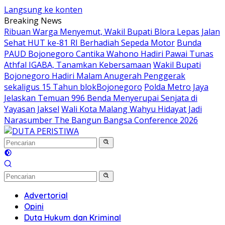
Langsung ke konten
Breaking News
Ribuan Warga Menyemut, Wakil Bupati Blora Lepas Jalan
Sehat HUT ke-81 RI Berhadiah Sepeda Motor
Bunda
PAUD Bojonegoro Cantika Wahono Hadiri Pawai Tunas
Athfal IGABA, Tanamkan Kebersamaan
Wakil Bupati
Bojonegoro Hadiri Malam Anugerah Penggerak
sekaligus 15 Tahun blokBojonegoro
Polda Metro Jaya
Jelaskan Temuan 996 Benda Menyerupai Senjata di
Yayasan Jaksel
Wali Kota Malang Wahyu Hidayat Jadi
Narasumber The Bangun Bangsa Conference 2026
Advertorial
Opini
Duta Hukum dan Kriminal