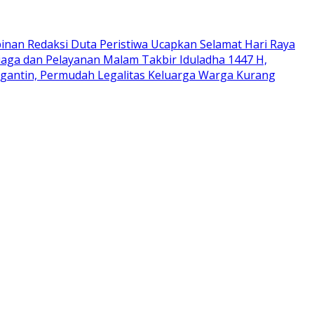
inan Redaksi Duta Peristiwa Ucapkan Selamat Hari Raya
iaga dan Pelayanan Malam Takbir Iduladha 1447 H,
gantin, Permudah Legalitas Keluarga Warga Kurang