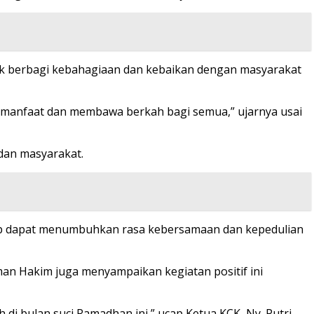
uk berbagi kebahagiaan dan kebaikan dengan masyarakat
ermanfaat dan membawa berkah bagi semua,” ujarnya usai
 dan masyarakat.
ap dapat menumbuhkan rasa kebersamaan dan kepedulian
hman Hakim juga menyampaikan kegiatan positif ini
i bulan suci Ramadhan ini,” ucap Ketua KCK, Ny. Putri