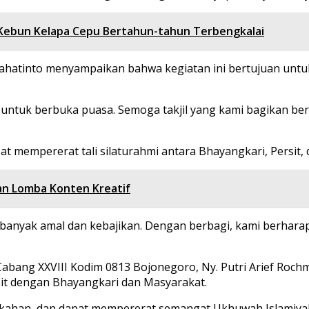
n Kebun Kelapa Cepu Bertahun-tahun Terbengkalai
ahatinto menyampaikan bahwa kegiatan ini bertujuan unt
 untuk berbuka puasa. Semoga takjil yang kami bagikan b
pat mempererat tali silaturahmi antara Bhayangkari, Persit,
kan Lomba Konten Kreatif
banyak amal dan kebajikan. Dengan berbagi, kami berhar
 Cabang XXVIII Kodim 0813 Bojonegoro, Ny. Putri Arief Roc
sit dengan Bhayangkari dan Masyarakat.
ahan, dan dapat mempererat semangat Ukhuwah Islamiyah d