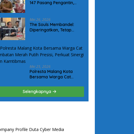
147 Pasang Pengantin,
Permudah Legalitas
Keluarga Warga Kurang
Mampu
Mei 26, 2026
The Souls Membandel:
Diperingatkan, Tetap
Operasional Tanpa
Mengindahkan Aturan
Mei 25, 2026
Polresta Malang Kota
Bersama Warga Cat
Jembatan Merah Putih
Presisi, Perkuat Sinergi dan
Selengkapnya
Kamtibmas