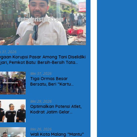
i 31, 2026
gaan Korupsi Pasar Among Tani Diselidiki
jari, Pemkot Batu: Bersih-Bersih Tata
lola Pasar Harus Dimulai Sekarang!
Mei 31, 2026
Tiga Ormas Besar
Bersatu, Beri “Kartu
Kuning” kepada Gubernur
Jateng Terkait Jalan
Rusak di Randublatung
Mei 29, 2026
Optimalkan Potensi Atlet,
Kodrat Jatim Gelar
Pelatihan Seni Gerak
Tarung Derajat di Kota
Malang
Mei 26, 2026
Wali Kota Malang “Mantu”