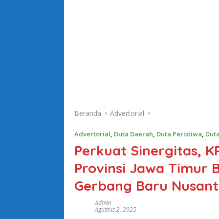
Beranda
Advertorial
Advertorial
,
Duta Daerah
,
Duta Peristiwa
,
Duta
Perkuat Sinergitas, K
Provinsi Jawa Timur
Gerbang Baru Nusant
Admin
Agustus 2, 2025