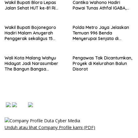
Wakil Bupati Blora Lepas
Cantika Wahono Hadiri
Jalan Sehat HUT ke-81 RI
Pawai Tunas Athfal IGABA,
Berhadiah Sepeda Motor
Tanamkan Kebersamaan
Wakil Bupati Bojonegoro
Polda Metro Jaya Jelaskan
Hadiri Malam Anugerah
Temuan 996 Benda
Penggerak sekaligus 15
Menyerupai Senjata di
Tahun blokBojonegoro
Yayasan Jaksel
Wali Kota Malang Wahyu
Pengawas Tak Dicantumkan,
Hidayat Jadi Narasumber
Proyek di Kelurahan Balun
The Bangun Bangsa
Disorot
Conference 2026
Unduh atau lihat Company Profile kami (PDF)