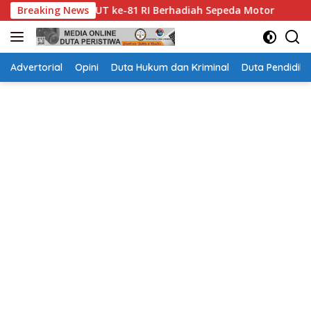
Langsung
alan Sehat HUT ke-81 RI Berhadiah Sepeda Motor
Breaking News
Bunda
ke
konten
Advertorial
Opini
Duta Hukum dan Kriminal
Duta Pendidika