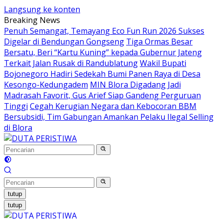
Langsung ke konten
Breaking News
Penuh Semangat, Temayang Eco Fun Run 2026 Sukses
Digelar di Bendungan Gongseng
Tiga Ormas Besar
Bersatu, Beri “Kartu Kuning” kepada Gubernur Jateng
Terkait Jalan Rusak di Randublatung
Wakil Bupati
Bojonegoro Hadiri Sedekah Bumi Panen Raya di Desa
Kesongo-Kedungadem
MIN Blora Digadang Jadi
Madrasah Favorit, Gus Arief Siap Gandeng Perguruan
Tinggi
Cegah Kerugian Negara dan Kebocoran BBM
Bersubsidi, Tim Gabungan Amankan Pelaku Ilegal Selling
di Blora
tutup
tutup