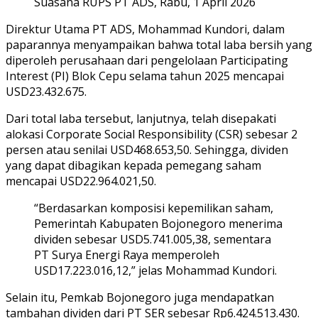
Suasana RUPS PT ADS, Rabu, 1 April 2026
Direktur Utama PT ADS, Mohammad Kundori, dalam
paparannya menyampaikan bahwa total laba bersih yang
diperoleh perusahaan dari pengelolaan Participating
Interest (PI) Blok Cepu selama tahun 2025 mencapai
USD23.432.675.
Dari total laba tersebut, lanjutnya, telah disepakati
alokasi Corporate Social Responsibility (CSR) sebesar 2
persen atau senilai USD468.653,50. Sehingga, dividen
yang dapat dibagikan kepada pemegang saham
mencapai USD22.964.021,50.
“Berdasarkan komposisi kepemilikan saham,
Pemerintah Kabupaten Bojonegoro menerima
dividen sebesar USD5.741.005,38, sementara
PT Surya Energi Raya memperoleh
USD17.223.016,12,” jelas Mohammad Kundori.
Selain itu, Pemkab Bojonegoro juga mendapatkan
tambahan dividen dari PT SER sebesar Rp6.424.513.430.