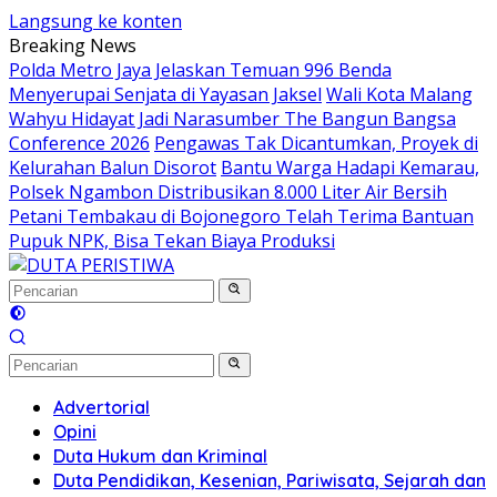
Langsung ke konten
Breaking News
Polda Metro Jaya Jelaskan Temuan 996 Benda
Menyerupai Senjata di Yayasan Jaksel
Wali Kota Malang
Wahyu Hidayat Jadi Narasumber The Bangun Bangsa
Conference 2026
Pengawas Tak Dicantumkan, Proyek di
Kelurahan Balun Disorot
Bantu Warga Hadapi Kemarau,
Polsek Ngambon Distribusikan 8.000 Liter Air Bersih
Petani Tembakau di Bojonegoro Telah Terima Bantuan
Pupuk NPK, Bisa Tekan Biaya Produksi
Advertorial
Opini
Duta Hukum dan Kriminal
Duta Pendidikan, Kesenian, Pariwisata, Sejarah dan