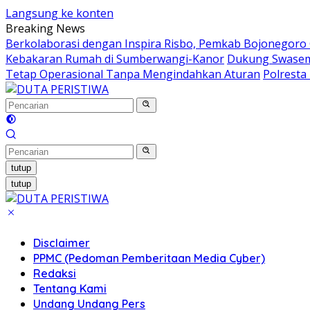
Langsung ke konten
Breaking News
Berkolaborasi dengan Inspira Risbo, Pemkab Bojonegoro 
Kebakaran Rumah di Sumberwangi-Kanor
Dukung Swasemb
Tetap Operasional Tanpa Mengindahkan Aturan
Polresta
tutup
tutup
Disclaimer
PPMC (Pedoman Pemberitaan Media Cyber)
Redaksi
Tentang Kami
Undang Undang Pers