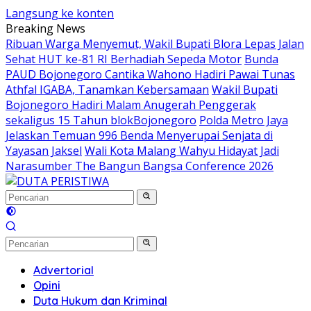
Langsung ke konten
Breaking News
Ribuan Warga Menyemut, Wakil Bupati Blora Lepas Jalan
Sehat HUT ke-81 RI Berhadiah Sepeda Motor
Bunda
PAUD Bojonegoro Cantika Wahono Hadiri Pawai Tunas
Athfal IGABA, Tanamkan Kebersamaan
Wakil Bupati
Bojonegoro Hadiri Malam Anugerah Penggerak
sekaligus 15 Tahun blokBojonegoro
Polda Metro Jaya
Jelaskan Temuan 996 Benda Menyerupai Senjata di
Yayasan Jaksel
Wali Kota Malang Wahyu Hidayat Jadi
Narasumber The Bangun Bangsa Conference 2026
Advertorial
Opini
Duta Hukum dan Kriminal