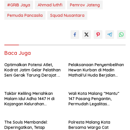
#GRIB Jaya
Ahmad luthfi
Pemrov Jateng
Pemuda Pancasila
Squad Nusantara
Baca Juga
Optimalkan Potensi Atlet,
Pelaksanaan Penyembelihan
Kodrat Jatim Gelar Pelatihan
Hewan Kurban di Madin
Seni Gerak Tarung Derajat di
Mathali’ul Huda Berjalan
Kota Malang
Khidmat dan Penuh
Kebersamaan
Takbir Keliling Meriahkan
Wali Kota Malang “Mantu”
Malam Idul Adha 1447 H di
147 Pasang Pengantin,
Kajangan Kelurahan
Permudah Legalitas
Sonorejo Blora
Keluarga Warga Kurang
Mampu
The Souls Membandel:
Polresta Malang Kota
Diperingatkan, Tetap
Bersama Warga Cat