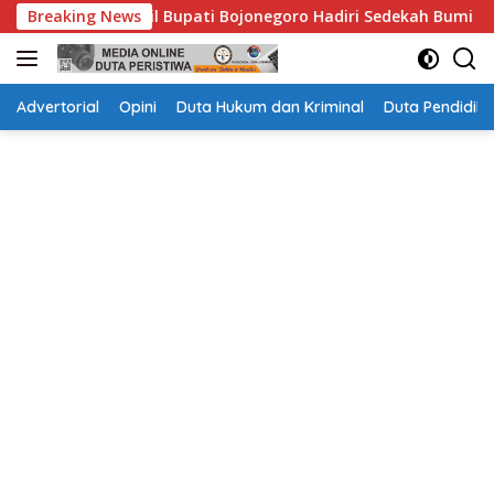
Langsung
 Bupati Bojonegoro Hadiri Sedekah Bumi Panen Raya di Desa 
Breaking News
ke
konten
Advertorial
Opini
Duta Hukum dan Kriminal
Duta Pendidika