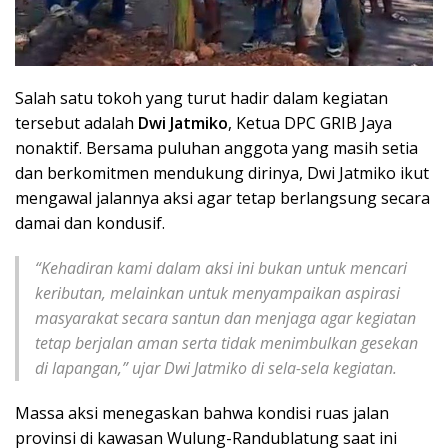
Salah satu tokoh yang turut hadir dalam kegiatan
tersebut adalah
Dwi Jatmiko
, Ketua DPC GRIB Jaya
nonaktif. Bersama puluhan anggota yang masih setia
dan berkomitmen mendukung dirinya, Dwi Jatmiko ikut
mengawal jalannya aksi agar tetap berlangsung secara
damai dan kondusif.
“Kehadiran kami dalam aksi ini bukan untuk mencari
keributan, melainkan untuk menyampaikan aspirasi
masyarakat secara santun dan menjaga agar kegiatan
tetap berjalan aman serta tidak menimbulkan gesekan
di lapangan,” ujar Dwi Jatmiko di sela-sela kegiatan.
Massa aksi menegaskan bahwa kondisi ruas jalan
provinsi di kawasan Wulung-Randublatung saat ini