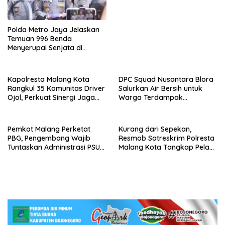
Polda Metro Jaya Jelaskan
Temuan 996 Benda
Menyerupai Senjata di
Yayasan Jaksel
Kapolresta Malang Kota
DPC Squad Nusantara Blora
Rangkul 35 Komunitas Driver
Salurkan Air Bersih untuk
Ojol, Perkuat Sinergi Jaga
Warga Terdampak
Kamtibmas dan Kelancaran
Kekeringan di Randublatung
Lalu Lintas
Pemkot Malang Perketat
Kurang dari Sepekan,
PBG, Pengembang Wajib
Resmob Satreskrim Polresta
Tuntaskan Administrasi PSU
Malang Kota Tangkap Pelaku
Sejak Awal
Curanmor, Korban Pelajar
Asal Sumenep