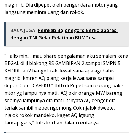
maghrib. Dia dipepet oleh pengendara motor yang
langsung meminta uang dan rokok.
BACA JUGA
Pemkab Bojonegoro Berkolaborasi
dengan TNI Gelar Pelatihan BUMDesa
“Hallo min…. mau share pengalaman aku semalem kena
BEGAL di jl blakang RS GAMBIRAN 2 sampai SMPN 5
KEDIRI.. ati2 banget kalo lewat sana apalagi habis
magrib, kmren AQ plang kerja lewat sana sampai
depan Cafe “CAFEKU ” tbtb di Pepet sama orang pake
mtor yg lampu nya mati . AQ pkir orange MW bareng
soalnya lampunya dia mati.. trnyata AQ denger dia
teriak sambil mepet ngomong Cok njalok dweete,
njalok rokok mandeko, kaget AQ lgsung
tancap gass,” tulis korban dalam ceritanya.