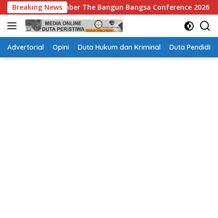
Langsung
e Bangun Bangsa Conference 2026
Breaking News
Pengawas Tak Dicant
ke
konten
Advertorial
Opini
Duta Hukum dan Kriminal
Duta Pendidika