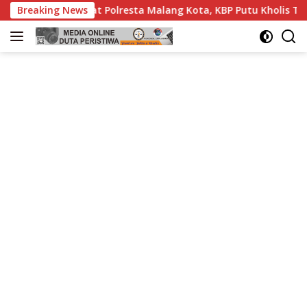
Langsung
olresta Malang Kota, KBP Putu Kholis Tekankan Disiplin, Solid
Breaking News
ke
konten