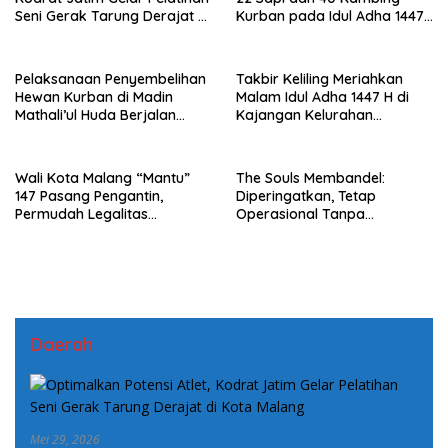
Seni Gerak Tarung Derajat di
Kurban pada Idul Adha 1447
Kota Malang
H
Pelaksanaan Penyembelihan
Takbir Keliling Meriahkan
Hewan Kurban di Madin
Malam Idul Adha 1447 H di
Mathali’ul Huda Berjalan
Kajangan Kelurahan
Khidmat dan Penuh
Sonorejo Blora
Kebersamaan
Wali Kota Malang “Mantu”
The Souls Membandel:
147 Pasang Pengantin,
Diperingatkan, Tetap
Permudah Legalitas
Operasional Tanpa
Keluarga Warga Kurang
Mengindahkan Aturan
Mampu
Daerah
Mei 29, 2026