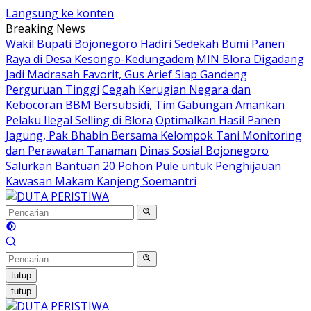
Langsung ke konten
Breaking News
Wakil Bupati Bojonegoro Hadiri Sedekah Bumi Panen
Raya di Desa Kesongo-Kedungadem
MIN Blora Digadang
Jadi Madrasah Favorit, Gus Arief Siap Gandeng
Perguruan Tinggi
Cegah Kerugian Negara dan
Kebocoran BBM Bersubsidi, Tim Gabungan Amankan
Pelaku Ilegal Selling di Blora
Optimalkan Hasil Panen
Jagung, Pak Bhabin Bersama Kelompok Tani Monitoring
dan Perawatan Tanaman
Dinas Sosial Bojonegoro
Salurkan Bantuan 20 Pohon Pule untuk Penghijauan
Kawasan Makam Kanjeng Soemantri
tutup
tutup