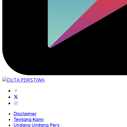
Disclaimer
Tentang Kami
Undang Undang Pers