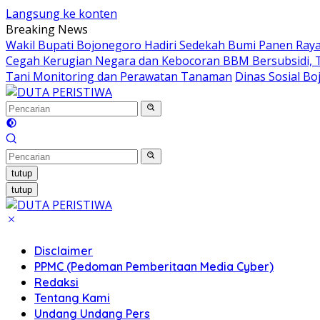
Langsung ke konten
Breaking News
Wakil Bupati Bojonegoro Hadiri Sedekah Bumi Panen Ra
Cegah Kerugian Negara dan Kebocoran BBM Bersubsidi, Ti
Tani Monitoring dan Perawatan Tanaman
Dinas Sosial B
tutup
tutup
Disclaimer
PPMC (Pedoman Pemberitaan Media Cyber)
Redaksi
Tentang Kami
Undang Undang Pers