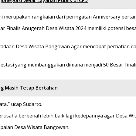
jonegoro Gelar Layanan Publik di CFD
i merupakan rangkaian dari peringatan Anniversary pertama
ar Finalis Anugerah Desa Wisata 2024 memiliki potensi be
radaan Desa Wisata Bangowan agar mendapat perhatian dar
stasi yang membanggakan dimana menjadi 50 Besar Finalis
ang Masih Tetap Bertahan
ata,” ucap Sudarto.
rusaha berbenah lebih baik lagi kedepannya agar Desa W
apaian Desa Wisata Bangowan.