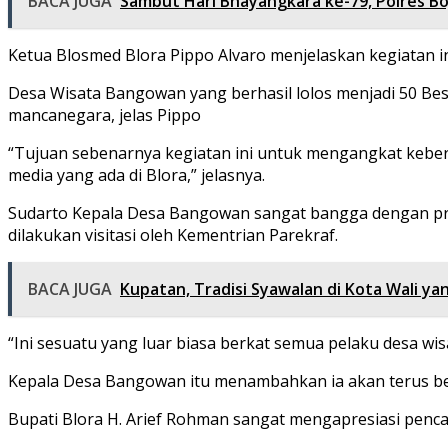
BACA JUGA
Sambut Hari Bhayangkara ke-79, Polres Bo
Ketua Blosmed Blora Pippo Alvaro menjelaskan kegiatan in
Desa Wisata Bangowan yang berhasil lolos menjadi 50 Bes
mancanegara, jelas Pippo
“Tujuan sebenarnya kegiatan ini untuk mengangkat kebe
media yang ada di Blora,” jelasnya.
Sudarto Kepala Desa Bangowan sangat bangga dengan pre
dilakukan visitasi oleh Kementrian Parekraf.
BACA JUGA
Kupatan, Tradisi Syawalan di Kota Wali y
“Ini sesuatu yang luar biasa berkat semua pelaku desa wis
Kepala Desa Bangowan itu menambahkan ia akan terus be
Bupati Blora H. Arief Rohman sangat mengapresiasi penc