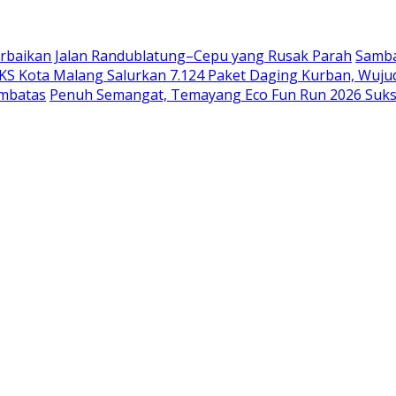
erbaikan Jalan Randublatung–Cepu yang Rusak Parah
Samba
PKS Kota Malang Salurkan 7.124 Paket Daging Kurban, Wuju
embatas
Penuh Semangat, Temayang Eco Fun Run 2026 Suks