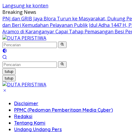
Langsung ke konten
Breaking News
PNJ dan GRIB Jaya Blora Turun ke Masyarakat, Dukung P
dan Beri Kemudahan Pelayanan Publik
Idul Adha 1447 H, 
Aramco di Karanganyar Capai Tahap Pemasangan Besi P
tutup
tutup
Disclaimer
PPMC (Pedoman Pemberitaan Media Cyber)
Redaksi
Tentang Kami
Undang Undang Pers