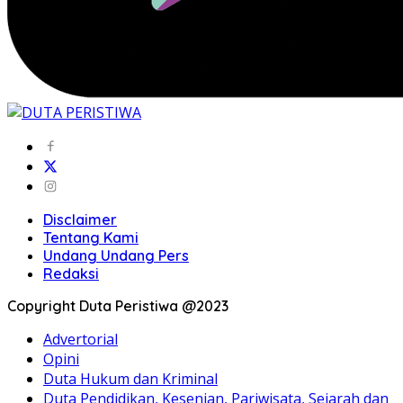
Disclaimer
Tentang Kami
Undang Undang Pers
Redaksi
Copyright Duta Peristiwa @2023
Advertorial
Opini
Duta Hukum dan Kriminal
Duta Pendidikan, Kesenian, Pariwisata, Sejarah dan