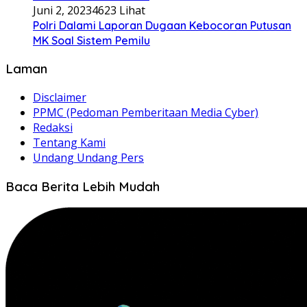
Juni 2, 2023
4623 Lihat
Polri Dalami Laporan Dugaan Kebocoran Putusan
MK Soal Sistem Pemilu
Laman
Disclaimer
PPMC (Pedoman Pemberitaan Media Cyber)
Redaksi
Tentang Kami
Undang Undang Pers
Baca Berita Lebih Mudah