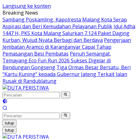
Langsung ke konten
Breaking News
Sambang Poskamling, Kapolresta Malang Kota Serap
Aspirasi dan Beri Kemudahan Pelayanan Publik
Idul Adha
1447 H, PKS Kota Malang Salurkan 7.124 Paket Daging
Kurban, Wujud Nyata Berbagi dan Berdaya
Pengerjaan
Jembatan Aramco di Karanganyar Capai Tahap
Pemasangan Besi Pembatas
Penuh Semangat,
Temayang Eco Fun Run 2026 Sukses Digelar di
Bendungan Gongseng
Tiga Ormas Besar Bersatu, Beri
“Kartu Kuning” kepada Gubernur Jateng Terkait Jalan
Rusak di Randublatung
tutup
tutup