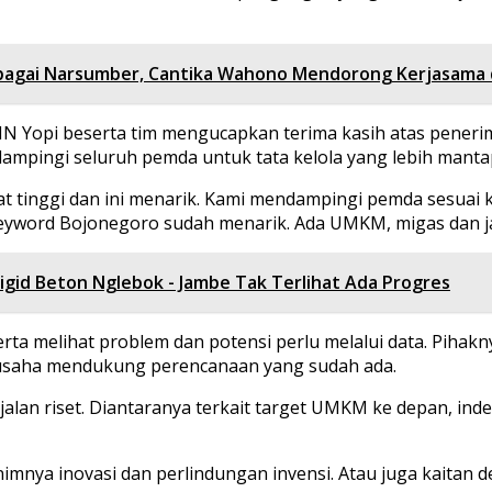
 Sebagai Narsumber, Cantika Wahono Mendorong Kerjasama 
IN Yopi beserta tim mengucapkan terima kasih atas penerima
dampingi seluruh pemda untuk tata kelola yang lebih manta
at tinggi dan ini menarik. Kami mendampingi pemda sesuai 
keyword Bojonegoro sudah menarik. Ada UMKM, migas dan jas
Rigid Beton Nglebok - Jambe Tak Terlihat Ada Progres
serta melihat problem dan potensi perlu melalui data. Piha
saha mendukung perencanaan yang sudah ada.
 jalan riset. Diantaranya terkait target UMKM ke depan, i
mnya inovasi dan perlindungan invensi. Atau juga kaitan