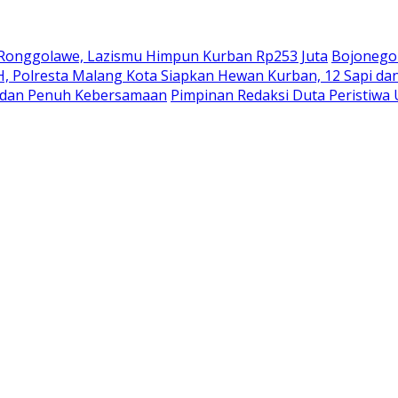
on Ronggolawe, Lazismu Himpun Kurban Rp253 Juta
Bojonegor
 H, Polresta Malang Kota Siapkan Hewan Kurban, 12 Sapi d
t dan Penuh Kebersamaan
Pimpinan Redaksi Duta Peristiwa 