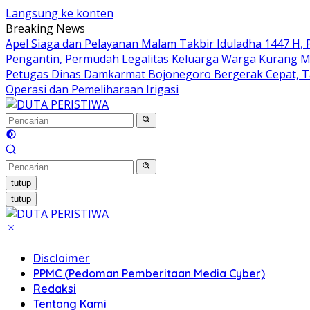
Langsung ke konten
Breaking News
Apel Siaga dan Pelayanan Malam Takbir Iduladha 1447 H,
Pengantin, Permudah Legalitas Keluarga Warga Kurang
Petugas Dinas Damkarmat Bojonegoro Bergerak Cepat, 
Operasi dan Pemeliharaan Irigasi
tutup
tutup
Disclaimer
PPMC (Pedoman Pemberitaan Media Cyber)
Redaksi
Tentang Kami