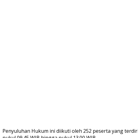
Penyuluhan Hukum ini diikuti oleh 252 peserta yang terdi
pukul 09.45 WIB hingga pukul 13.00 WIB.