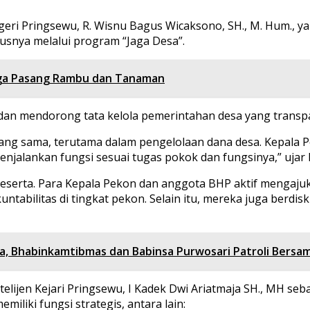
eri Pringsewu, R. Wisnu Bagus Wicaksono, SH., M. Hum., y
snya melalui program “Jaga Desa”.
arga Pasang Rambu dan Tanaman
an mendorong tata kelola pemerintahan desa yang transpar
g sama, terutama dalam pengelolaan dana desa. Kepala Pek
jalankan fungsi sesuai tugas pokok dan fungsinya,” ujar
peserta. Para Kepala Pekon dan anggota BHP aktif mengaju
ntabilitas di tingkat pekon. Selain itu, mereka juga berdi
ya, Bhabinkamtibmas dan Babinsa Purwosari Patroli Bersa
Intelijen Kejari Pringsewu, I Kadek Dwi Ariatmaja SH., MH 
iliki fungsi strategis, antara lain: