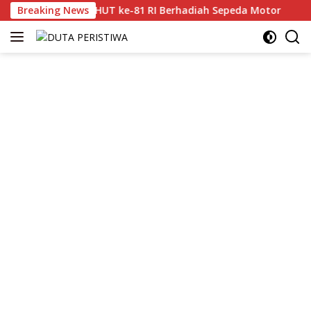
Langsung
lan Sehat HUT ke-81 RI Berhadiah Sepeda Motor
Breaking News
Bunda
ke
konten