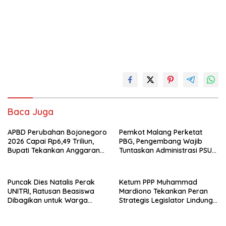
Baca Juga
APBD Perubahan Bojonegoro
Pemkot Malang Perketat
2026 Capai Rp6,49 Triliun,
PBG, Pengembang Wajib
Bupati Tekankan Anggaran
Tuntaskan Administrasi PSU
Harus Tepat Sasaran
Sejak Awal
Puncak Dies Natalis Perak
Ketum PPP Muhammad
UNITRI, Ratusan Beasiswa
Mardiono Tekankan Peran
Dibagikan untuk Warga
Strategis Legislator Lindungi
Sekitar
Rakyat pada Bimtek DPRD
PPP Jatim