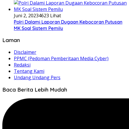
Juni 2, 2023
4623 Lihat
Polri Dalami Laporan Dugaan Kebocoran Putusan
MK Soal Sistem Pemilu
Laman
Disclaimer
PPMC (Pedoman Pemberitaan Media Cyber)
Redaksi
Tentang Kami
Undang Undang Pers
Baca Berita Lebih Mudah