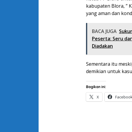
kabupaten Blora, ” 
yang aman dan kondus
BACA JUGA
Sukun
Peserta: Seru d
Diadakan
Sementara itu mesk
demikian untuk kasus
Bagikan ini:
X
Faceboo