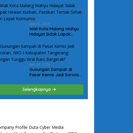
Komitmen Kepedulian
Kepada Keluarga Korban
Kanjuruhan
Mei 25, 2026
Wali Kota Malang Wahyu
Hidayat Sidak Lapak
Hewan Kurban, Pastikan
Ternak Sehat dan Layak
Konsumsi
Mei 24, 2026
Gunungan Sampah di
Pasar Kemis Jadi Sorotan,
IWO-I Kabupaten
Tangerang: “Jangan
Selengkapnya
Tunggu Viral Baru
Bergerak!”