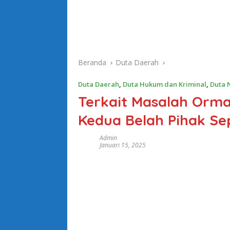
Beranda
Duta Daerah
Duta Daerah
,
Duta Hukum dan Kriminal
,
Duta 
Terkait Masalah Ormas
Kedua Belah Pihak S
Admin
Januari 15, 2025