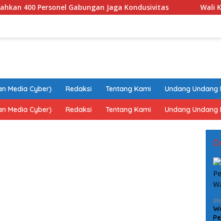
nel Gabungan Jaga Kondusivitas
Wali Kota Malang “Ma
n Media Cyber)
Redaksi
Tentang Kami
Undang Undang 
n Media Cyber)
Redaksi
Tentang Kami
Undang Undang 
D
Me
Wa
Pe