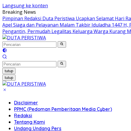
Langsung ke konten
Breaking News
Pimpinan Redaksi Duta Peristiwa Ucapkan Selamat Hari Ray
Apel Siaga dan Pelayanan Malam Takbir Iduladha 1447 H,
Pengantin, Permudah Legalitas Keluarga Warga Kurang
tutup
tutup
Disclaimer
PPMC (Pedoman Pemberitaan Media Cyber)
Redaksi
Tentang Kami
Undang Undang Pers