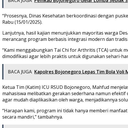
BACA JUGA
Pemkab Bojonegoro Gelar Lomba Seblak S
“Prosesnya, Dinas Kesehatan berkoordinasi dengan puske
Rabu (15/01/2025).
Lanjutnya, hasil kajian menunjukkan mayoritas warga Des
merancang program berbasis integrasi modern dan tradisi
“Kami menggabungkan Tai Chi for Arthritis (TCA) untuk m
dimodifikasi agar lebih praktis untuk digunakan sehari-hari
BACA JUGA
Kapolres Bojonegoro Lepas Tim Bola Voli 
Ketua Tim (Katim) ICU RSUD Bojonegoro, Mahfud menjelas
mahasiswa melibatkan gerakan sederhana namun efektif da
agar mudah diaplikasikan oleh warga, menjadikannya solusi
“Harapan kami, program ini tidak hanya memberi manfaa
secara mandiri,” tambahnya.