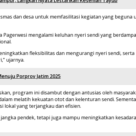
ampur, Langkah Nyata Lestarikan Kesenian Tayub
smas dan desa untuk memfasilitasi kegiatan yang beguna 
a Pagerwesi mengalami keluhan nyeri sendi yang berdampak
onal.
eningkatkan fleksibilitas dan mengurangi nyeri sendi, ser
,” ujarnya.
Menuju Porprov Jatim 2025
kan, program ini disambut dengan antusias oleh masyarak
lam melatih kekuatan otot dan kelenturan sendi. Sementar
 lokal yang terjangkau dan efisien.
t jangka pendek, tetapi juga mampu meningkatkan kesadar