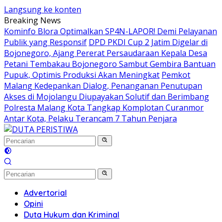
Langsung ke konten
Breaking News
Kominfo Blora Optimalkan SP4N-LAPOR! Demi Pelayanan
Publik yang Responsif
DPD PKDI Cup 2 Jatim Digelar di
Bojonegoro, Ajang Pererat Persaudaraan Kepala Desa
Petani Tembakau Bojonegoro Sambut Gembira Bantuan
Pupuk, Optimis Produksi Akan Meningkat
Pemkot
Malang Kedepankan Dialog, Penanganan Penutupan
Akses di Mojolangu Diupayakan Solutif dan Berimbang
Polresta Malang Kota Tangkap Komplotan Curanmor
Antar Kota, Pelaku Terancam 7 Tahun Penjara
Advertorial
Opini
Duta Hukum dan Kriminal