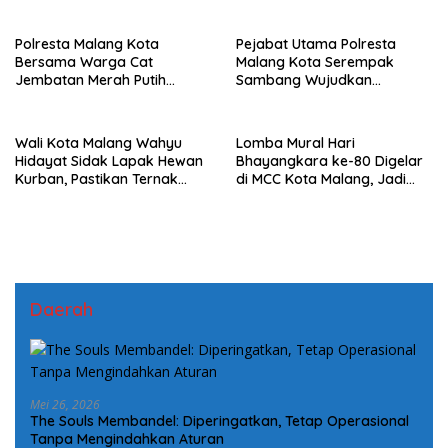
Polresta Malang Kota
Pejabat Utama Polresta
Bersama Warga Cat
Malang Kota Serempak
Jembatan Merah Putih
Sambang Wujudkan
Presisi, Perkuat Sinergi dan
Komitmen Kepedulian
Kamtibmas
Kepada Keluarga Korban
Kanjuruhan
Wali Kota Malang Wahyu
Lomba Mural Hari
Hidayat Sidak Lapak Hewan
Bhayangkara ke-80 Digelar
Kurban, Pastikan Ternak
di MCC Kota Malang, Jadi
Sehat dan Layak Konsumsi
Wadah Kreativitas Seniman
Muda
Daerah
Mei 26, 2026
The Souls Membandel: Diperingatkan, Tetap Operasional
Tanpa Mengindahkan Aturan