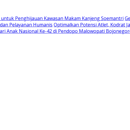
le untuk Penghijauan Kawasan Makam Kanjeng Soemantri
Ge
as dan Pelayanan Humanis
Optimalkan Potensi Atlet, Kodrat J
 Hari Anak Nasional Ke-42 di Pendopo Malowopati Bojonego