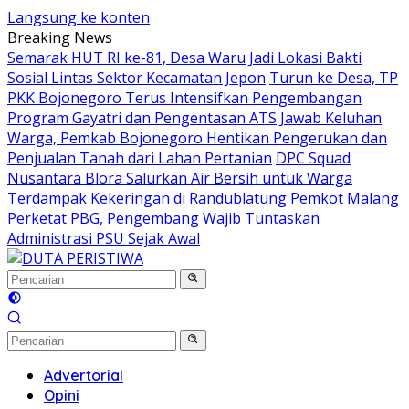
Langsung ke konten
Breaking News
Semarak HUT RI ke-81, Desa Waru Jadi Lokasi Bakti
Sosial Lintas Sektor Kecamatan Jepon
Turun ke Desa, TP
PKK Bojonegoro Terus Intensifkan Pengembangan
Program Gayatri dan Pengentasan ATS
Jawab Keluhan
Warga, Pemkab Bojonegoro Hentikan Pengerukan dan
Penjualan Tanah dari Lahan Pertanian
DPC Squad
Nusantara Blora Salurkan Air Bersih untuk Warga
Terdampak Kekeringan di Randublatung
Pemkot Malang
Perketat PBG, Pengembang Wajib Tuntaskan
Administrasi PSU Sejak Awal
Advertorial
Opini