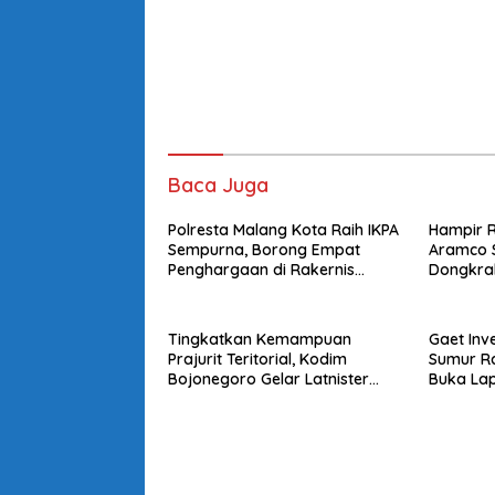
Baca Juga
Polresta Malang Kota Raih IKPA
Hampir 
Sempurna, Borong Empat
Aramco 
Penghargaan di Rakernis
Dongkra
Keuangan Polda Jatim 2026
Tingkatkan Kemampuan
Gaet Inv
Prajurit Teritorial, Kodim
Sumur Ra
Bojonegoro Gelar Latnister
Buka Lap
Proglatsi Sistem Blok
Warga
Ketahanan Pangan Terpadu