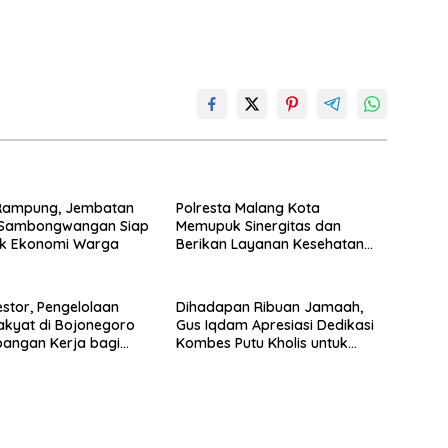
Rampung, Jembatan
Polresta Malang Kota
Sambongwangan Siap
Memupuk Sinergitas dan
k Ekonomi Warga
Berikan Layanan Kesehatan
Gratis ke Supeltas Binaan
estor, Pengelolaan
Dihadapan Ribuan Jamaah,
kyat di Bojonegoro
Gus Iqdam Apresiasi Dedikasi
angan Kerja bagi
Kombes Putu Kholis untuk
Korban Kanjuruhan