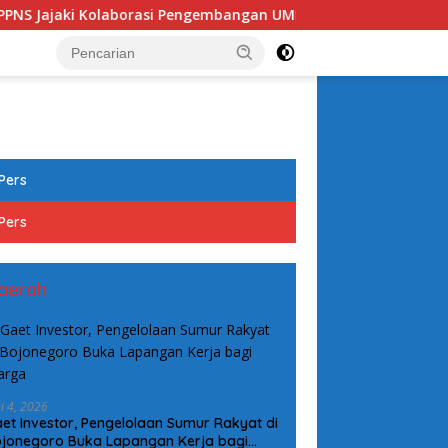
aborasi Pengembangan UMKM Ledok Kulon, Cantika Wahono Dor
tutup
Pers
Pers
aerah
ni 4, 2026
et Investor, Pengelolaan Sumur Rakyat di
jonegoro Buka Lapangan Kerja bagi