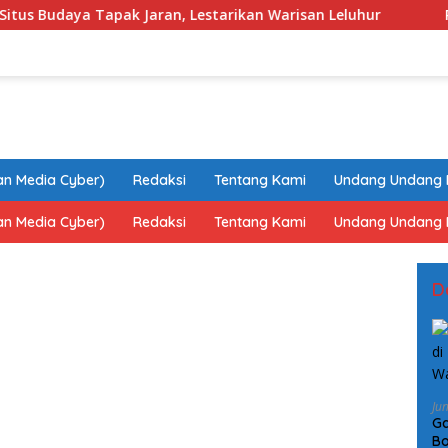
pak Jaran, Lestarikan Warisan Leluhur
PPNS Jajaki Kol
n Media Cyber)
Redaksi
Tentang Kami
Undang Undang 
n Media Cyber)
Redaksi
Tentang Kami
Undang Undang 
D
Ju
Ga
Bo