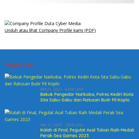
Unduh atau lihat Company Profile kami (PDF)
Popular Post
Mei 21, 2023
6368 Lihat
Bekuk Pengedar Narkoba, Polres Kediri Kota
Sita Sabu-Sabu dan Ratusan Butir Pil Koplo
Mei 17, 2023
5854 Lihat
Kalah di Final, Pegulat Asal Tuban Raih Medali
Perak Sea Games 2023