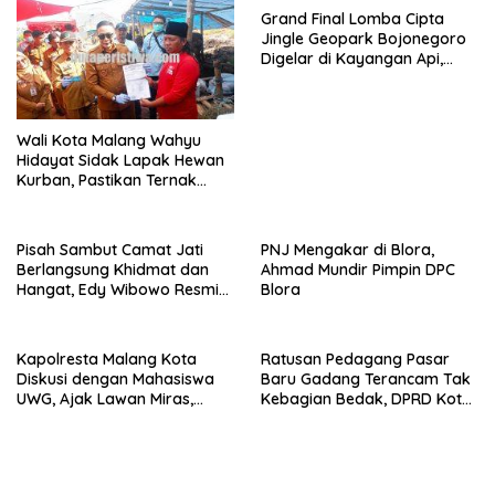
Grand Final Lomba Cipta
Jingle Geopark Bojonegoro
Digelar di Kayangan Api,
Perkuat Branding Menuju
UGGp
Wali Kota Malang Wahyu
Hidayat Sidak Lapak Hewan
Kurban, Pastikan Ternak
Sehat dan Layak Konsumsi
Pisah Sambut Camat Jati
PNJ Mengakar di Blora,
Berlangsung Khidmat dan
Ahmad Mundir Pimpin DPC
Hangat, Edy Wibowo Resmi
Blora
Jabat Camat
Kapolresta Malang Kota
Ratusan Pedagang Pasar
Diskusi dengan Mahasiswa
Baru Gadang Terancam Tak
UWG, Ajak Lawan Miras,
Kebagian Bedak, DPRD Kota
Narkoba, dan Penipuan
Malang Desak Transparansi
Online
Data