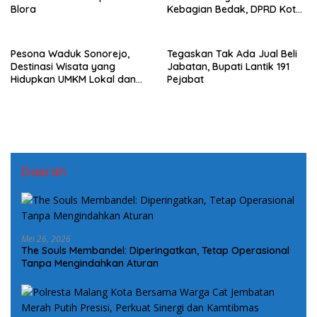
Blora
Kebagian Bedak, DPRD Kota
Malang Desak Transparansi
Data
Pesona Waduk Sonorejo,
Tegaskan Tak Ada Jual Beli
Destinasi Wisata yang
Jabatan, Bupati Lantik 191
Hidupkan UMKM Lokal dan
Pejabat
Tarik Pengunjung Setiap Hari
Daerah
Mei 26, 2026
The Souls Membandel: Diperingatkan, Tetap Operasional
Tanpa Mengindahkan Aturan