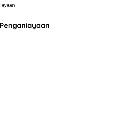
niayaan
a Penganiayaan