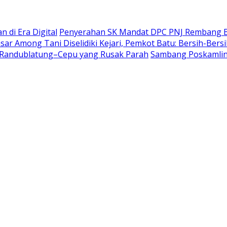
n di Era Digital
Penyerahan SK Mandat DPC PNJ Rembang Be
ar Among Tani Diselidiki Kejari, Pemkot Batu: Bersih-Bersi
n Randublatung–Cepu yang Rusak Parah
Sambang Poskamling