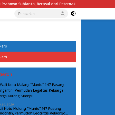
rasal dari Peternak di Kalitidu
Idul Adha 1447 H, Pol
tutup
Pers
Pers
aerah
i 26, 2026
li Kota Malang “Mantu” 147 Pasang
ngantin, Permudah Legalitas Keluarga