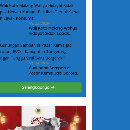
Komitmen Kepedulian
Kepada Keluarga Korban
Kanjuruhan
Mei 25, 2026
Wali Kota Malang Wahyu
Hidayat Sidak Lapak
Hewan Kurban, Pastikan
Ternak Sehat dan Layak
Konsumsi
Mei 24, 2026
Gunungan Sampah di
Pasar Kemis Jadi Sorotan,
IWO-I Kabupaten
Tangerang: “Jangan
Selengkapnya
Tunggu Viral Baru
Bergerak!”