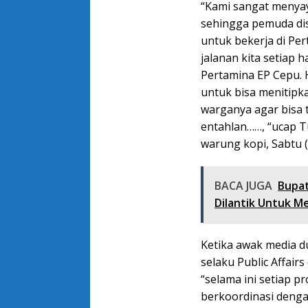
“Kami sangat menyay
sehingga pemuda dis
untuk bekerja di Pe
jalanan kita setiap 
Pertamina EP Cepu. 
untuk bisa menitipk
warganya agar bisa t
entahlan……, “ucap Tu
warung kopi, Sabtu (
BACA JUGA
Bupat
Dilantik Untuk 
Ketika awak media 
selaku Public Affair
“selama ini setiap p
berkoordinasi denga