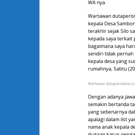
WA nya.
Wartawan dutaperis
kepala Desa Sambong
terakhir sejak Silo
kepada saya terkait 
bagaimana saya har
sendiri tidak pernah
kepala desa yang sud
rumahnya, Sabtu (20
Wartawan dutaperistiwa.co
Dengan adanya jawa
semakin bertanda t
yang sebenarnya dal
apalagi dalam list y
nama anak kepala d
dugaan kasus penga