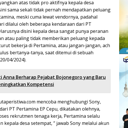
angkan atas tidak pro aktifnya kepala desa
ini sama sekali tidak pernah mendapatkan peluang
rtamina, meski cuma lewat vendornya, padahal
hari dilalui oleh beberapa kendaraan dari PT
Harusnya disini kepala desa sangat punya peranan
an atau paling tidak memberikan peluang kepada
urut bekerja di Pertamina, atau jangan-jangan, ach
lus bertanya-tanya, saat ditemui di sebuah
20/04/2024).
i Anna Berharap Pejabat Bojonegoro yang Baru
Meningkatkan Kompetensi
dutaperistiwa.com mencoba menghubungi Sony,
s dari PT Pertamina EP Cepu, dikatakan olehnya,
roses rekrutmen tenaga kerja, Pertamina selalu
n kepala desa setempat, ” jawab Sony melalui akun