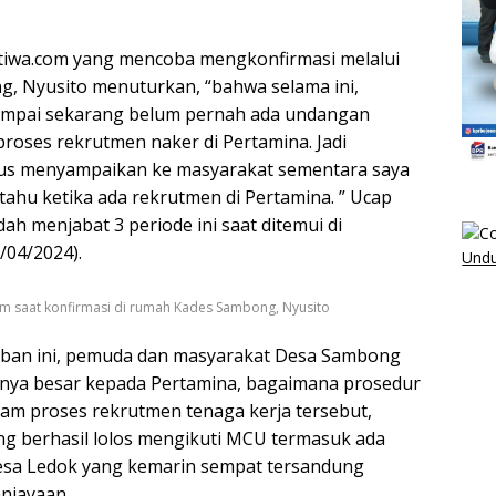
tiwa.com yang mencoba mengkonfirmasi melalui
, Nyusito menuturkan, “bahwa selama ini,
 sampai sekarang belum pernah ada undangan
proses rekrutmen naker di Pertamina. Jadi
us menyampaikan ke masyarakat sementara saya
 tahu ketika ada rekrutmen di Pertamina. ” Ucap
ah menjabat 3 periode ini saat ditemui di
/04/2024).
Undu
m saat konfirmasi di rumah Kades Sambong, Nyusito
ban ini, pemuda dan masyarakat Desa Sambong
anya besar kepada Pertamina, bagaimana prosedur
am proses rekrutmen tenaga kerja tersebut,
ang berhasil lolos mengikuti MCU termasuk ada
esa Ledok yang kemarin sempat tersandung
niayaan.