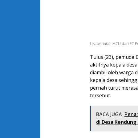
List perintah MCU dari PT P
Tulus (23), pemuda
aktifnya kepala des
diambil oleh warga 
kepala desa sehingga
pernah turut merasa
tersebut.
BACA JUGA
Penam
di Desa Kendung