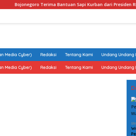
rima Bantuan Sapi Kurban dari Presiden RI Prabowo Subianto, Be
n Media Cyber)
Redaksi
Tentang Kami
Undang Undang 
n Media Cyber)
Redaksi
Tentang Kami
Undang Undang 
D
Me
Wa
Pe