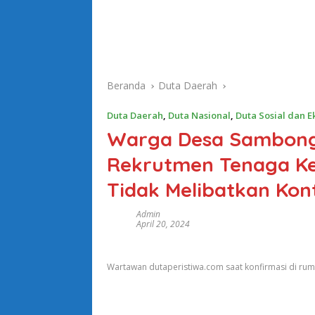
Beranda
Duta Daerah
Duta Daerah
,
Duta Nasional
,
Duta Sosial dan 
Warga Desa Sambong
Rekrutmen Tenaga Ke
Tidak Melibatkan Kon
Admin
April 20, 2024
Wartawan dutaperistiwa.com saat konfirmasi di ru