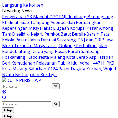
Langsung ke konten
Breaking News
Penyerahan SK Mandat DPC PNJ Rembang Berlangsung
Khidmat, Siap Tampung Aspirasi dan Perjuangkan
Kepentingan Masyarakat
Dugaan Korupsi Pasar Among
Tani Diselidiki Kejari, Pemkot Batu: Bersih-Bersih Tata
Kelola Pasar Harus Dimulai Sekarang!
PNJ dan GRIB Jaya
Blora Turun ke Masyarakat, Dukung Perbaikan Jalan
Randublatung–Cepu yang Rusak Parah
Sambang
Poskamling, Kapolresta Malang Kota Serap Aspirasi dan
Beri Kemudahan Pelayanan Publik
Idul Adha 1447 H, PKS
Kota Malang Salurkan 7.124 Paket Daging Kurban, Wujud
Nyata Berbagi dan Berdaya
tutup
tutup