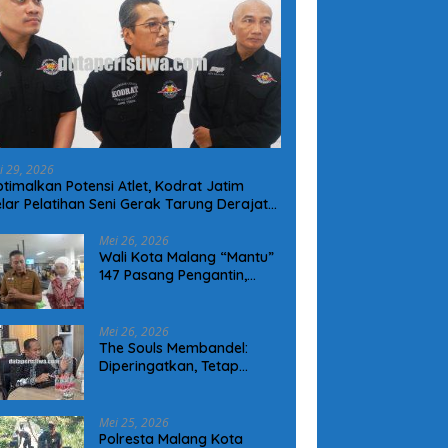
i 29, 2026
timalkan Potensi Atlet, Kodrat Jatim
lar Pelatihan Seni Gerak Tarung Derajat
 Kota Malang
Mei 26, 2026
Wali Kota Malang “Mantu”
147 Pasang Pengantin,
Permudah Legalitas
Keluarga Warga Kurang
Mampu
Mei 26, 2026
The Souls Membandel:
Diperingatkan, Tetap
Operasional Tanpa
Mengindahkan Aturan
Mei 25, 2026
Polresta Malang Kota