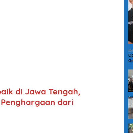
Me
Op
Ge
di
baik di Jawa Tengah,
 Penghargaan dari