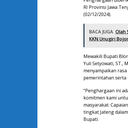
Penghargaan diberi
RI Provinsi Jawa Ten
(02/12/2024).
BACA JUGA
Olah 
KKN Unugiri Bojo
Mewakili Bupati Blora
Yuli Setyowati, ST.
menyampaikan rasa b
pemerintahan serta 
“Penghargaan ini ada
komitmen kami untu
masyarakat. Capaia
tingkat Jateng dalam
Bupati.