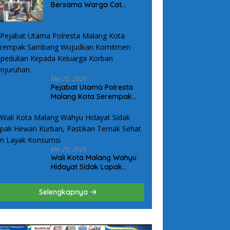
Bersama Warga Cat
Jembatan Merah Putih
Presisi, Perkuat Sinergi dan
Kamtibmas
Mei 25, 2026
Pejabat Utama Polresta
Malang Kota Serempak
Sambang Wujudkan
Komitmen Kepedulian
Kepada Keluarga Korban
Kanjuruhan
Mei 25, 2026
Wali Kota Malang Wahyu
Hidayat Sidak Lapak
Hewan Kurban, Pastikan
Ternak Sehat dan Layak
Selengkapnya
Konsumsi