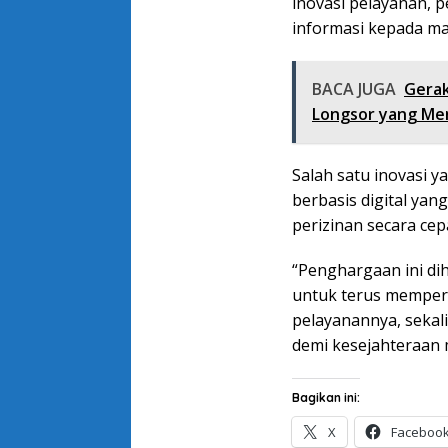
inovasi pelayanan, p
informasi kepada ma
BACA JUGA
Gerak
Longsor yang M
Salah satu inovasi y
berbasis digital y
perizinan secara cepa
“Penghargaan ini di
untuk terus memper
pelayanannya, sekal
demi kesejahteraan 
Bagikan ini:
X
Faceboo