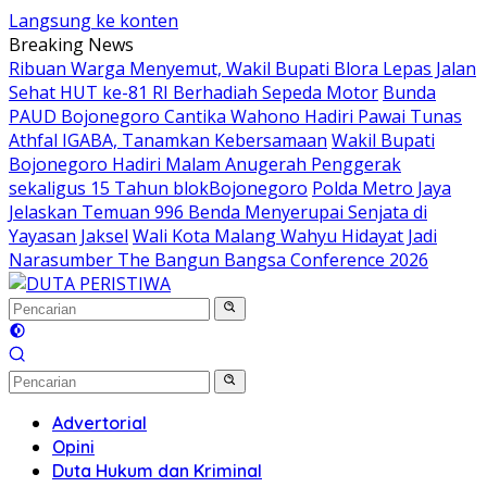
Langsung ke konten
Breaking News
Ribuan Warga Menyemut, Wakil Bupati Blora Lepas Jalan
Sehat HUT ke-81 RI Berhadiah Sepeda Motor
Bunda
PAUD Bojonegoro Cantika Wahono Hadiri Pawai Tunas
Athfal IGABA, Tanamkan Kebersamaan
Wakil Bupati
Bojonegoro Hadiri Malam Anugerah Penggerak
sekaligus 15 Tahun blokBojonegoro
Polda Metro Jaya
Jelaskan Temuan 996 Benda Menyerupai Senjata di
Yayasan Jaksel
Wali Kota Malang Wahyu Hidayat Jadi
Narasumber The Bangun Bangsa Conference 2026
Advertorial
Opini
Duta Hukum dan Kriminal