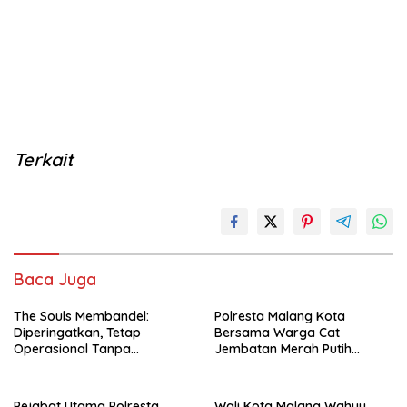
Terkait
Baca Juga
The Souls Membandel:
Polresta Malang Kota
Diperingatkan, Tetap
Bersama Warga Cat
Operasional Tanpa
Jembatan Merah Putih
Mengindahkan Aturan
Presisi, Perkuat Sinergi dan
Kamtibmas
Pejabat Utama Polresta
Wali Kota Malang Wahyu