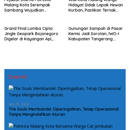
Malang Kota Serempak
Hidayat Sidak Lapak Hewan
Sambang Wujudkan
Kurban, Pastikan Ternak
Komitmen Kepedulian
Sehat dan Layak Konsumsi
Kepada Keluarga Korban
Kanjuruhan
Grand Final Lomba Cipta
Gunungan Sampah di Pasar
Jingle Geopark Bojonegoro
Kemis Jadi Sorotan, IWO-I
Digelar di Kayangan Api,
Kabupaten Tangerang:
Perkuat Branding Menuju
“Jangan Tunggu Viral Baru
UGGp
Bergerak!”
Daerah
Mei 26, 2026
The Souls Membandel: Diperingatkan, Tetap Operasional
Tanpa Mengindahkan Aturan