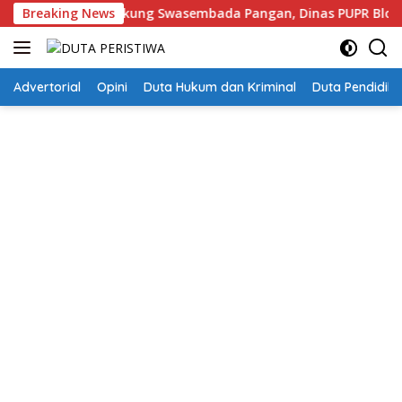
Langsung
kung Swasembada Pangan, Dinas PUPR Blora Gencarkan Operasi
Breaking News
ke
konten
Advertorial
Opini
Duta Hukum dan Kriminal
Duta Pendidika