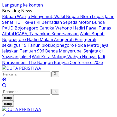
Langsung ke konten
Breaking News
Ribuan Warga Menyemut, Wakil Bupati Blora Lepas Jalan
Sehat HUT ke-81 RI Berhadiah Sepeda Motor
Bunda
PAUD Bojonegoro Cantika Wahono Hadiri Pawai Tunas
Athfal IGABA, Tanamkan Kebersamaan
Wakil Bupati
Bojonegoro Hadiri Malam Anugerah Penggerak
sekaligus 15 Tahun blokBojonegoro
Polda Metro Jaya
Jelaskan Temuan 996 Benda Menyerupai Senjata di
Yayasan Jaksel
Wali Kota Malang Wahyu Hidayat Jadi
Narasumber The Bangun Bangsa Conference 2026
tutup
tutup