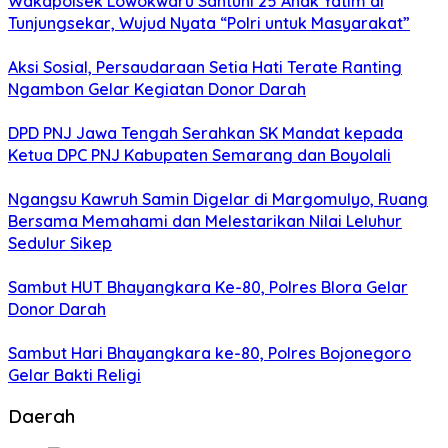
Wakapolsek Lowokwaru Santuni 25 Anak Yatim di
Tunjungsekar, Wujud Nyata “Polri untuk Masyarakat”
Aksi Sosial, Persaudaraan Setia Hati Terate Ranting
Ngambon Gelar Kegiatan Donor Darah
DPD PNJ Jawa Tengah Serahkan SK Mandat kepada
Ketua DPC PNJ Kabupaten Semarang dan Boyolali
Ngangsu Kawruh Samin Digelar di Margomulyo, Ruang
Bersama Memahami dan Melestarikan Nilai Leluhur
Sedulur Sikep
Sambut HUT Bhayangkara Ke-80, Polres Blora Gelar
Donor Darah
Sambut Hari Bhayangkara ke-80, Polres Bojonegoro
Gelar Bakti Religi
Daerah