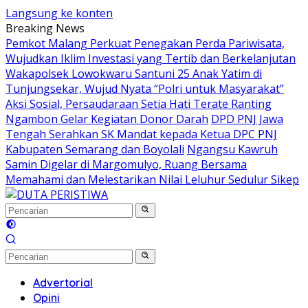
Langsung ke konten
Breaking News
Pemkot Malang Perkuat Penegakan Perda Pariwisata,
Wujudkan Iklim Investasi yang Tertib dan Berkelanjutan
Wakapolsek Lowokwaru Santuni 25 Anak Yatim di
Tunjungsekar, Wujud Nyata “Polri untuk Masyarakat”
Aksi Sosial, Persaudaraan Setia Hati Terate Ranting
Ngambon Gelar Kegiatan Donor Darah
DPD PNJ Jawa
Tengah Serahkan SK Mandat kepada Ketua DPC PNJ
Kabupaten Semarang dan Boyolali
Ngangsu Kawruh
Samin Digelar di Margomulyo, Ruang Bersama
Memahami dan Melestarikan Nilai Leluhur Sedulur Sikep
Advertorial
Opini