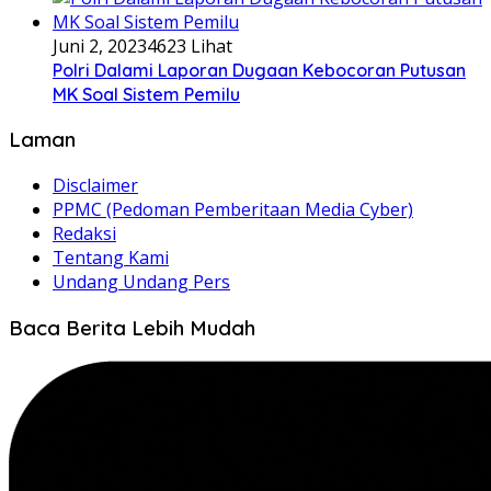
Juni 2, 2023
4623 Lihat
Polri Dalami Laporan Dugaan Kebocoran Putusan
MK Soal Sistem Pemilu
Laman
Disclaimer
PPMC (Pedoman Pemberitaan Media Cyber)
Redaksi
Tentang Kami
Undang Undang Pers
Baca Berita Lebih Mudah