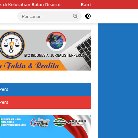
isorot
Bantu Warga Hadapi Kemarau, Polsek Ngambon Dis
tutup
Pers
Pers