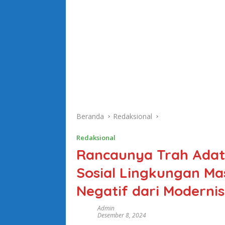
Beranda
Redaksional
Redaksional
Rancaunya Trah Adat 
Sosial Lingkungan M
Negatif dari Modernis
Admin
Desember 8, 2024