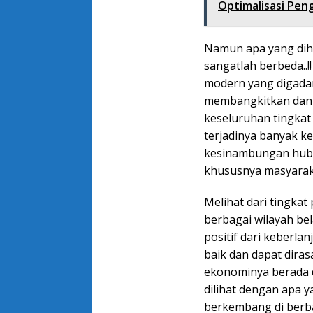
Optimalisasi Peng
Namun apa yang dih
sangatlah berbeda..!
modern yang digada
membangkitkan dan
keseluruhan tingkat
terjadinya banyak k
kesinambungan hubun
khususnya masyaraka
Melihat dari tingkat
berbagai wilayah be
positif dari keberl
baik dan dapat dira
ekonominya berada di
dilihat dengan apa y
berkembang di berba