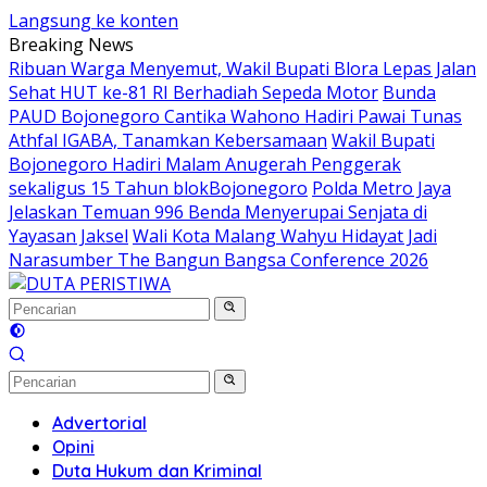
Langsung ke konten
Breaking News
Ribuan Warga Menyemut, Wakil Bupati Blora Lepas Jalan
Sehat HUT ke-81 RI Berhadiah Sepeda Motor
Bunda
PAUD Bojonegoro Cantika Wahono Hadiri Pawai Tunas
Athfal IGABA, Tanamkan Kebersamaan
Wakil Bupati
Bojonegoro Hadiri Malam Anugerah Penggerak
sekaligus 15 Tahun blokBojonegoro
Polda Metro Jaya
Jelaskan Temuan 996 Benda Menyerupai Senjata di
Yayasan Jaksel
Wali Kota Malang Wahyu Hidayat Jadi
Narasumber The Bangun Bangsa Conference 2026
Advertorial
Opini
Duta Hukum dan Kriminal