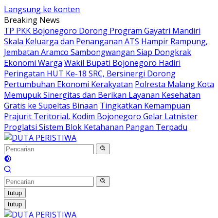
Langsung ke konten
Breaking News
TP PKK Bojonegoro Dorong Program Gayatri Mandiri
Skala Keluarga dan Penanganan ATS
Hampir Rampung,
Jembatan Aramco Sambongwangan Siap Dongkrak
Ekonomi Warga
Wakil Bupati Bojonegoro Hadiri
Peringatan HUT Ke-18 SRC, Bersinergi Dorong
Pertumbuhan Ekonomi Kerakyatan
Polresta Malang Kota
Memupuk Sinergitas dan Berikan Layanan Kesehatan
Gratis ke Supeltas Binaan
Tingkatkan Kemampuan
Prajurit Teritorial, Kodim Bojonegoro Gelar Latnister
Proglatsi Sistem Blok Ketahanan Pangan Terpadu
tutup
tutup