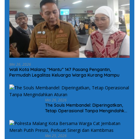
Mei 26, 2026
Wali Kota Malang “Mantu” 147 Pasang Pengantin,
Permudah Legalitas Keluarga Warga Kurang Mampu
Mei 26, 2026
The Souls Membandel: Diperingatkan,
Tetap Operasional Tanpa Mengindahkan
Aturan
Mei 25, 2026